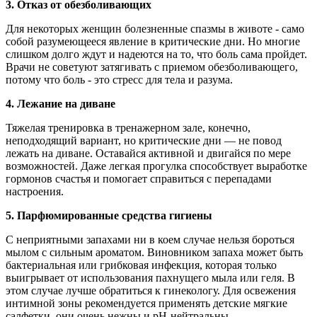
3.
Отказ от обезболивающих
Для некоторых женщин болезненные спазмы в животе - само
собой разумеющееся явление в критические дни. Но многие
слишком долго ждут и надеются на то, что боль сама пройдет.
Врачи не советуют затягивать с приемом обезболивающего,
потому что боль - это стресс для тела и разума.
4.
Лежание на диване
Тяжелая тренировка в тренажерном зале, конечно,
неподходящий вариант, но критические дни — не повод
лежать на диване. Оставайся активной и двигайся по мере
возможностей. Даже легкая прогулка способствует выработке
гормонов счастья и помогает справиться с перепадами
настроения.
5.
Парфюмированные средства гигиены
С неприятными запахами ни в коем случае нельзя бороться
мылом с сильным ароматом. Виновником запаха может быть
бактериальная или грибковая инфекция, которая только
выигрывает от использования пахнущего мыла или геля. В
этом случае лучше обратиться к гинекологу. Для освежения
интимной зоны рекомендуется применять детские мягкие
салфетки, они очень нежны и pH-нейтральны.