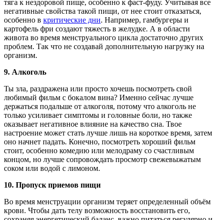
тяга к нездоровой пище, особенно к фаст-фуду. Учитывая все
негативные свойства такой пищи, от нее стоит отказаться,
особенно в
критические дни
. Например, гамбургеры и
картофель фри создают тяжесть в желудке. А в области
живота во время менструального цикла достаточно других
проблем. Так что не создавай дополнительную нагрузку на
организм.
9.
Алкоголь
Ты зла, раздражена или просто хочешь посмотреть свой
любимый фильм с бокалом вина? Именно сейчас лучше
держаться подальше от алкоголя, потому что алкоголь не
только усиливает симптомы и головные боли, но также
оказывает негативное влияние на качество сна. Твое
настроение может стать лучше лишь на короткое время, затем
оно начнет падать. Конечно, посмотреть хороший фильм
стоит, особенно комедию или мелодраму со счастливым
концом, но лучше сопровождать просмотр свежевыжатым
соком или водой с лимоном.
10.
Пропуск приемов пищи
Во время менструации организм теряет определенный объём
крови. Чтобы дать телу возможность восстановить его,
сохраняя энергетический баланс, важно питаться регулярно и