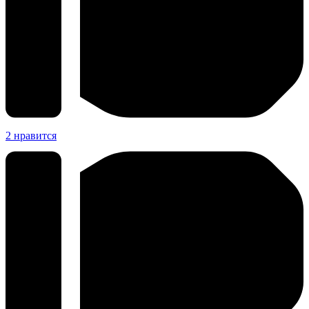
2
нравится