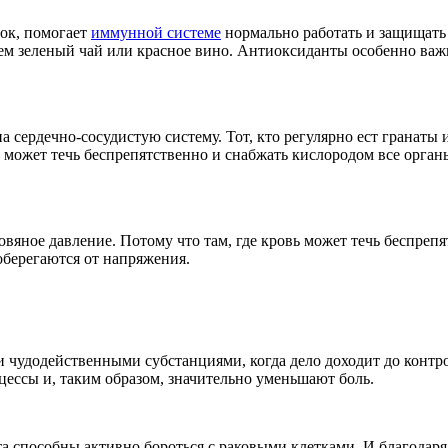
сок, помогает
иммунной системе
нормально работать и защищать 
ем зеленый чай или красное вино. Антиоксиданты особенно важн
сердечно-сосудистую систему. Тот, кто регулярно ест гранаты и
ь может течь беспрепятственно и снабжать кислородом все орга
яное давление. Потому что там, где кровь может течь беспрепя
 оберегаются от напряжения.
и чудодейственными субстанциями, когда дело доходит до контро
ессы и, таким образом, значительно уменьшают боль.
а способны активно бороться с раковыми клетками. И благодаря 