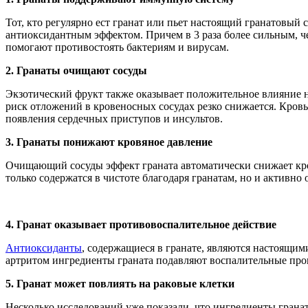
Тот, кто регулярно ест гранат или пьет настоящий гранатовый 
антиоксидантным эффектом. Причем в 3 раза более сильным, ч
помогают противостоять бактериям и вирусам.
2.
Гранаты очищают сосуды
Экзотический фрукт также оказывает положительное влияние на 
риск отложений в кровеносных сосудах резко снижается. Кров
появления сердечных приступов и инсультов.
3.
Гранаты понижают кровяное давление
Очищающий сосуды эффект граната автоматически снижает кров
только содержатся в чистоте благодаря гранатам, но и активно
4.
Гранат оказывает противовоспалительное действие
Антиоксиданты
, содержащиеся в гранате, являются настоящим
артритом ингредиенты граната подавляют воспалительные проц
5.
Гранат может повлиять на раковые клетки
Несколько исследований уже показали, что ингредиенты гранат