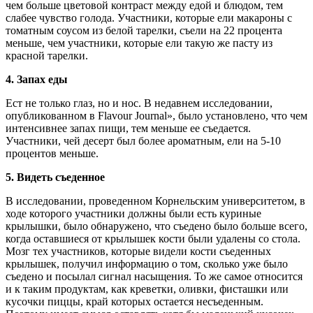
чем больше цветовой контраст между едой и блюдом, тем
слабее чувство голода. Участники, которые ели макароны с
томатным соусом из белой тарелки, съели на 22 процента
меньше, чем участники, которые ели такую же пасту из
красной тарелки.
4.
Запах еды
Ест не только глаз, но и нос. В недавнем исследовании,
опубликованном в Flavour Journal», было установлено, что чем
интенсивнее запах пищи, тем меньше ее съедается.
Участники, чей десерт был более ароматным, ели на 5-10
процентов меньше.
5.
Видеть съеденное
В исследовании, проведенном Корнельским университетом, в
ходе которого участники должны были есть куриные
крылышки, было обнаружено, что съедено было больше всего,
когда оставшиеся от крылышек кости были удалены со стола.
Мозг тех участников, которые видели кости съеденных
крылышек, получил информацию о том, сколько уже было
съедено и посылал сигнал насыщения. То же самое относится
и к таким продуктам, как креветки, оливки, фисташки или
кусочки пиццы, край которых остается несъеденным.