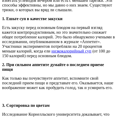
избегать углеводов вечером или есть с меньшей тарелки. Эти
способы эффективны, но мы давно о них знаем. Существуют
трюки, о которых вы вряд ли слышали.
1.
Ешьте суп в качестве закуски
Есть закуску перед основным блюдом на первый взгляд
кажется контрпродуктивным, но это значительно снижает
общее потребление калорий. Это было обнаружено учеными в
исследовании, опубликованном в журнале «Аппетит».
Участники экспериментов потребляли на 20 процентов
меньше калорий, когда ели
низкокалорийный суп
(от 100 до
150 калорий) перед основным блюдом.
2.
При сильном аппетите думайте о последнем приеме
пищи
Как только вы почувствуете аппетит, вспомните свой
последний прием пищи и представьте его. Оказывается, наше
воображение может как пробудить голод, так и усмирить его.
3.
Сортировка по цветам
Исследование Корнелльского университета доказывает, что