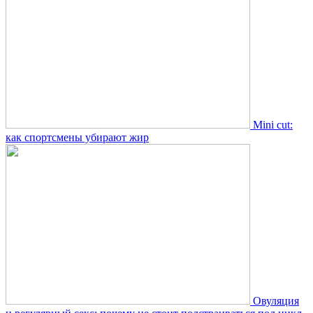
Mini cut:
как спортсмены убирают жир
Овуляция