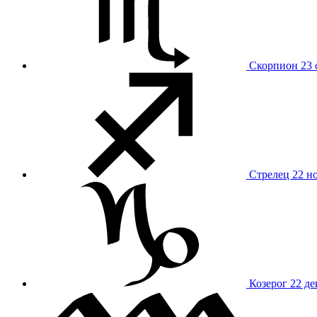
Скорпион
23 
Стрелец
22 н
Козерог
22 де