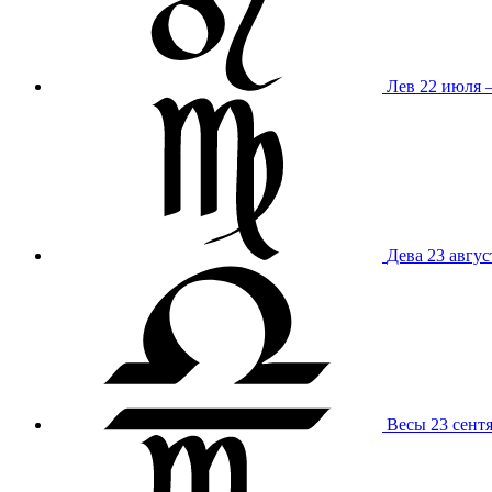
Лев
22 июля –
Дева
23 авгус
Весы
23 сент