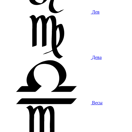
Лев
Дева
Весы