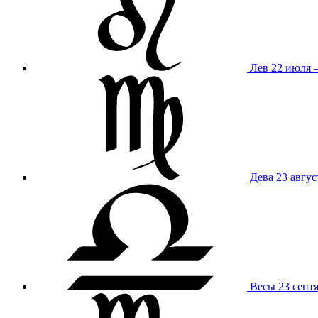
Лев
22 июля –
Дева
23 авгус
Весы
23 сент