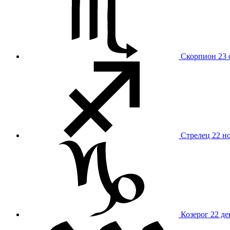
Скорпион
23 
Стрелец
22 н
Козерог
22 де