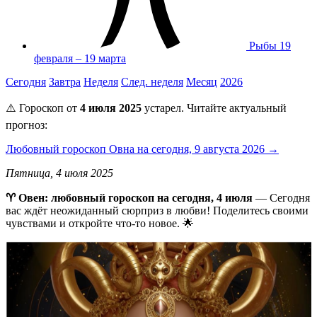
Рыбы
19
февраля – 19 марта
Сегодня
Завтра
Неделя
След. неделя
Месяц
2026
⚠️ Гороскоп от
4 июля 2025
устарел. Читайте актуальный
прогноз:
Любовный гороскоп Овна на сегодня, 9 августа 2026 →
Пятница, 4 июля 2025
♈ Овен: любовный гороскоп на сегодня, 4 июля
— Сегодня
вас ждёт неожиданный сюрприз в любви! Поделитесь своими
чувствами и откройте что-то новое. 🌟