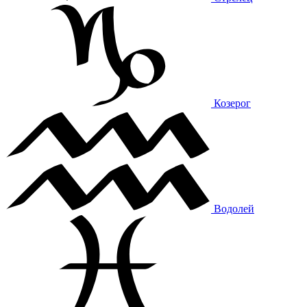
Козерог
Водолей