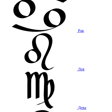
Рак
Лев
Дева