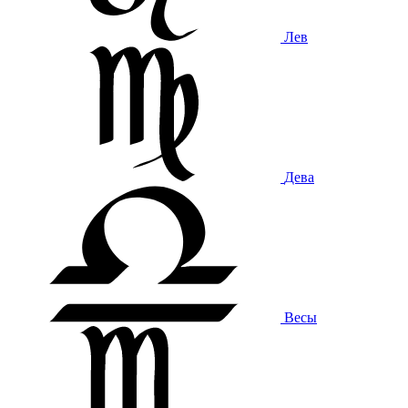
Лев
Дева
Весы