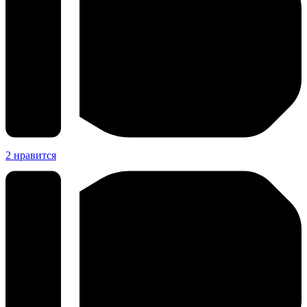
2
нравится