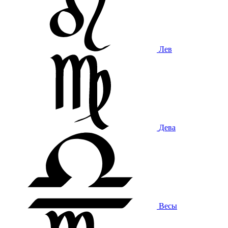
Лев
Дева
Весы