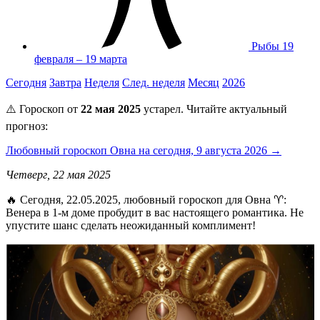
Рыбы
19
февраля – 19 марта
Сегодня
Завтра
Неделя
След. неделя
Месяц
2026
⚠️ Гороскоп от
22 мая 2025
устарел. Читайте актуальный
прогноз:
Любовный гороскоп Овна на сегодня, 9 августа 2026 →
Четверг, 22 мая 2025
🔥 Сегодня, 22.05.2025, любовный гороскоп для Овна ♈:
Венера в 1-м доме пробудит в вас настоящего романтика. Не
упустите шанс сделать неожиданный комплимент!