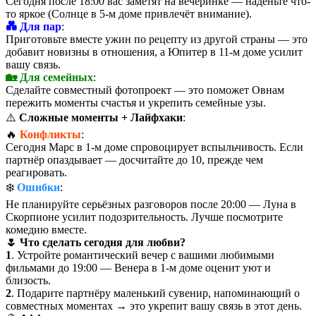
Сегодня после 18:00 вас заметят на вечеринке — наденьте что-
то яркое (Солнце в 5-м доме привлечёт внимание).
💑 Для пар
:
Приготовьте вместе ужин по рецепту из другой страны — это
добавит новизны в отношения, а Юпитер в 11-м доме усилит
вашу связь.
🏡 Для семейных
:
Сделайте совместный фотопроект — это поможет Овнам
пережить моменты счастья и укрепить семейные узы.
⚠️
Сложные моменты + Лайфхаки
:
🔥
Конфликты
:
Сегодня Марс в 1-м доме спровоцирует вспыльчивость. Если
партнёр опаздывает — досчитайте до 10, прежде чем
реагировать.
❄️
Ошибки
:
Не планируйте серьёзных разговоров после 20:00 — Луна в
Скорпионе усилит подозрительность. Лучше посмотрите
комедию вместе.
🌷 Что сделать сегодня для любви?
1
. Устройте романтический вечер с вашими любимыми
фильмами до 19:00 — Венера в 1-м доме оценит уют и
близость.
2
. Подарите партнёру маленький сувенир, напоминающий о
совместных моментах → это укрепит вашу связь в этот день.