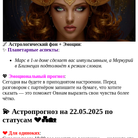
🌌
Астрологический фон + Эмоции
:
✨
Планетарные аспекты
:
Марс в 1-м доме сделает вас импульсивным, а Меркурий
в Близнецах подтолкнёт к резким словам.
💖
Эмоциональный прогноз
:
Сегодня вы будете в приподнятом настроении. Перед
разговором с партнёром запишите на бумаге, что хотите
сказать — это поможет Овнам выразить свои чувства более
чётко.
💫 Астропрогноз на 22.05.2025 по
статусам 💔💑🏡
💔 Для одиноких
: