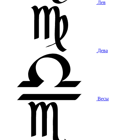
Лев
Дева
Весы