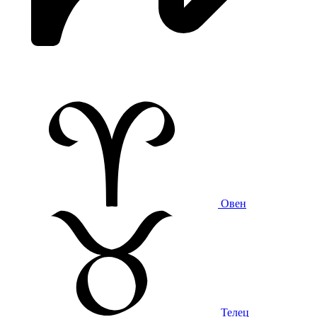
Овен
Телец