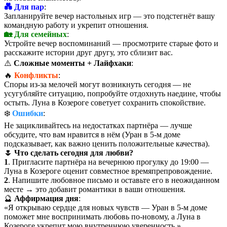
💑 Для пар
:
Запланируйте вечер настольных игр — это подстегнёт вашу
командную работу и укрепит отношения.
🏡 Для семейных
:
Устройте вечер воспоминаний — просмотрите старые фото и
расскажите истории друг другу, это сблизит вас.
⚠️
Сложные моменты + Лайфхаки
:
🔥
Конфликты
:
Споры из-за мелочей могут возникнуть сегодня — не
усугубляйте ситуацию, попробуйте отдохнуть наедине, чтобы
остыть. Луна в Козероге советует сохранить спокойствие.
❄️
Ошибки
:
Не зацикливайтесь на недостатках партнёра — лучше
обсудите, что вам нравится в нём (Уран в 5-м доме
подсказывает, как важно ценить положительные качества).
🌷 Что сделать сегодня для любви?
1
. Пригласите партнёра на вечернюю прогулку до 19:00 —
Луна в Козероге оценит совместное времяпрепровождение.
2
. Напишите любовное письмо и оставьте его в неожиданном
месте → это добавит романтики в ваши отношения.
🔮
Аффирмация дня
:
«Я открываю сердце для новых чувств — Уран в 5-м доме
поможет мне воспринимать любовь по-новому, а Луна в
Козероге укрепит мою внутреннюю уверенность.»