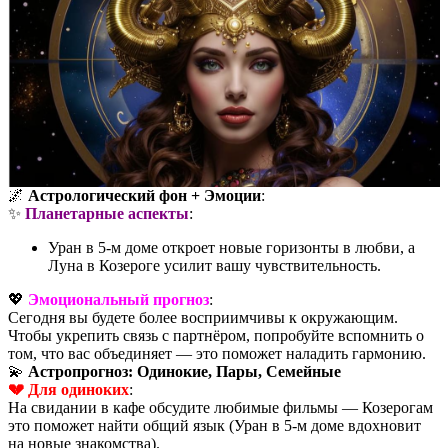
🌌
Астрологический фон + Эмоции
:
✨
Планетарные аспекты
:
Уран в 5-м доме откроет новые горизонты в любви, а
Луна в Козероге усилит вашу чувствительность.
💖
Эмоциональный прогноз
:
Сегодня вы будете более восприимчивы к окружающим.
Чтобы укрепить связь с партнёром, попробуйте вспомнить о
том, что вас объединяет — это поможет наладить гармонию.
💫
Астропрогноз: Одинокие, Пары, Семейные
💔 Для одиноких
:
На свидании в кафе обсудите любимые фильмы — Козерогам
это поможет найти общий язык (Уран в 5-м доме вдохновит
на новые знакомства).