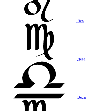
Лев
Дева
Весы