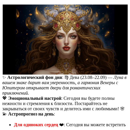
✨
Астрологический фон дня
: ♍️ Дева (23.08–22.09) —
Луна в
вашем знаке дарит вам уверенность, а гармония Венеры с
Юпитером открывает двери для романтических
приключений.
💖
Эмоциональный настрой
: Сегодня вы будете полны
нежности и стремления к близости. Постарайтесь не
закрываться от своих чувств и делитесь ими с любимыми! 🌸
💫
Астропрогноз на день
:
Для одиноких сердец
❤️: Сегодня вы можете встретить