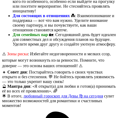
кого-то особенного, особенно если выйдете на прогулку
или посетите мероприятие. Не стесняйтесь проявлять
инициативу!
Для состоящих в отношениях
💑: Взаимопонимание и
поддержка — вот что вам нужно. Уделите внимание
своему партнеру, и вы почувствуете, как ваши
отношения становятся крепче.
Для семейных пар
🏡: Сегодняшний день будет идеален
для совместных дел и обсуждения планов на будущее.
Уделите время друг другу и создайте уютную атмосферу.
⚠️
Зоны риска
: Избегайте недоговоренности и мелких ссор,
которые могут возникнуть из-за ревности. Помните, что
доверие — это основа ваших отношений! ⚠️
🔸
Совет дня
: Постарайтесь говорить о своих чувствах
открыто и без стеснения. 💬 Не бойтесь проявлять уязвимость
— это только укрепит вашу связь!
🔮
Мантра дня
: «Я открыт(а) для любви и готов(а) принимать
её во всех её проявлениях». 🌈
🌟 В итоге,
любовный гороскоп для Девы ♍ на сегодня
сулит
множество возможностей для романтики и счастливых
моментов!