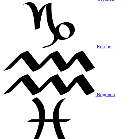
Козерог
Водолей