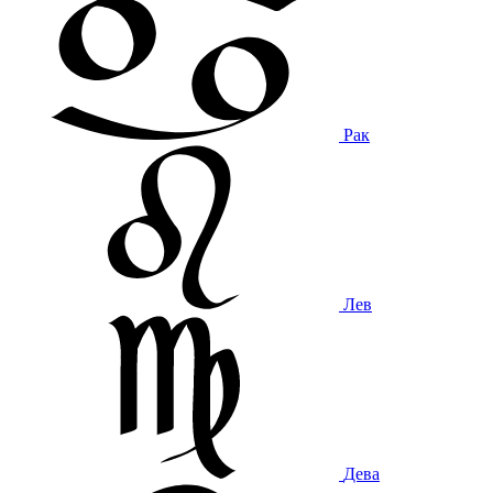
Рак
Лев
Дева