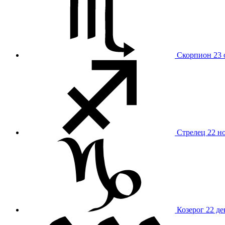
Скорпион
23 
Стрелец
22 н
Козерог
22 де