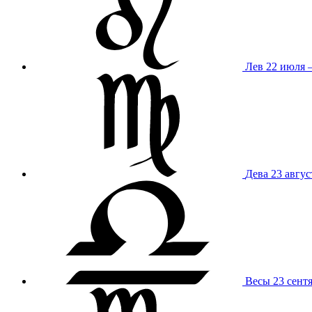
Лев
22 июля –
Дева
23 авгус
Весы
23 сент