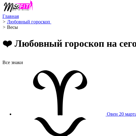
Главная
>
Любовный гороскоп ️
>
Весы ️
❤️ Любовный гороскоп на сег
Все знаки
Овен
20 март