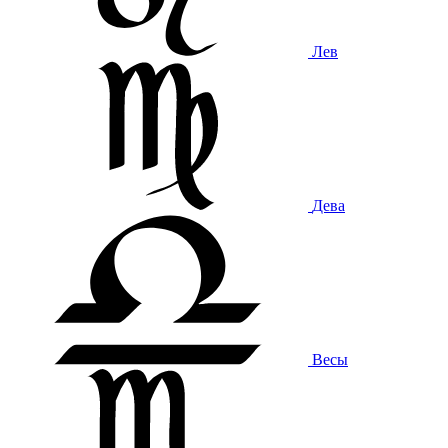
Лев
Дева
Весы