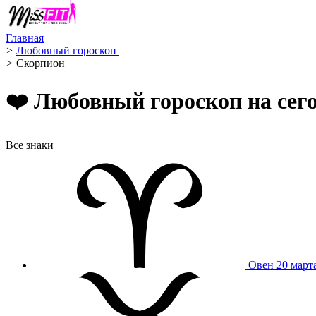
Главная
>
Любовный гороскоп ️
>
Скорпион ️
❤️ Любовный гороскоп на сег
Все знаки
Овен
20 март