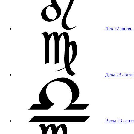
Лев
22 июля –
Дева
23 авгус
Весы
23 сент