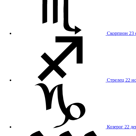
Скорпион
23 
Стрелец
22 н
Козерог
22 де