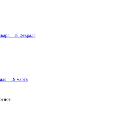
нваря – 18 февраля
аля – 19 марта
огноз: