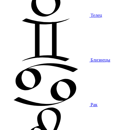
Телец
Близнецы
Рак