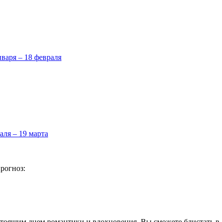
нваря – 18 февраля
аля – 19 марта
рогноз:
тоящим днем романтики и вдохновения. Вы сможете блистать в л