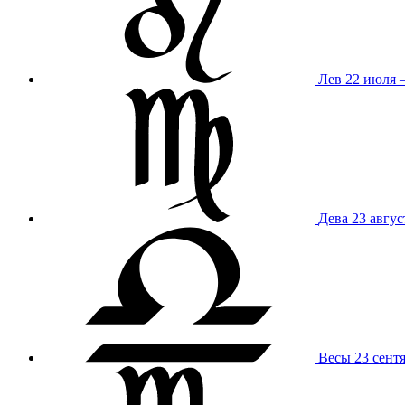
Лев
22 июля –
Дева
23 авгус
Весы
23 сент