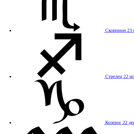
Скорпион
23 
Стрелец
22 н
Козерог
22 де