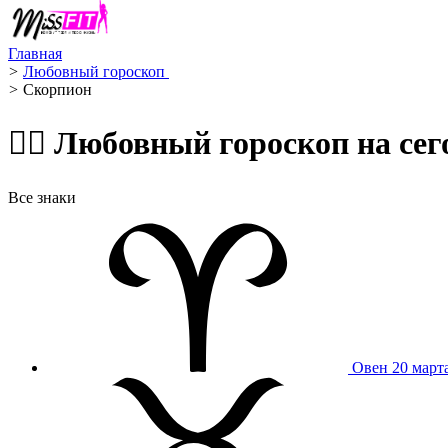
Главная
>
Любовный гороскоп ️
>
Скорпион ️
🧙‍♀️ Любовный гороскоп на 
Все знаки
Овен
20 март