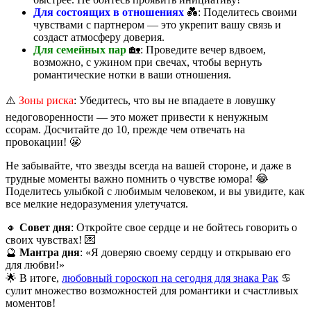
Для состоящих в отношениях
💑: Поделитесь своими
чувствами с партнером — это укрепит вашу связь и
создаст атмосферу доверия.
Для семейных пар
🏡: Проведите вечер вдвоем,
возможно, с ужином при свечах, чтобы вернуть
романтические нотки в ваши отношения.
⚠️
Зоны риска
: Убедитесь, что вы не впадаете в ловушку
недоговоренности — это может привести к ненужным
ссорам. Досчитайте до 10, прежде чем отвечать на
провокации! 😬
Не забывайте, что звезды всегда на вашей стороне, и даже в
трудные моменты важно помнить о чувстве юмора! 😂
Поделитесь улыбкой с любимым человеком, и вы увидите, как
все мелкие недоразумения улетучатся.
🔸
Совет дня
: Откройте свое сердце и не бойтесь говорить о
своих чувствах! 💌
🔮
Мантра дня
: «Я доверяю своему сердцу и открываю его
для любви!»
🌟 В итоге,
любовный гороскоп на сегодня для знака Рак
♋
сулит множество возможностей для романтики и счастливых
моментов!