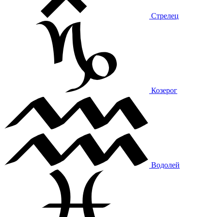
Стрелец
Козерог
Водолей