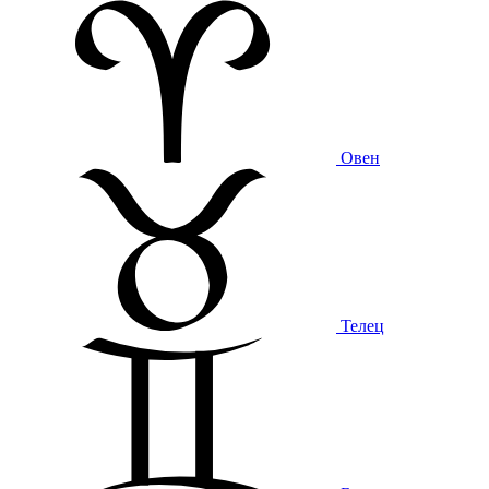
Овен
Телец