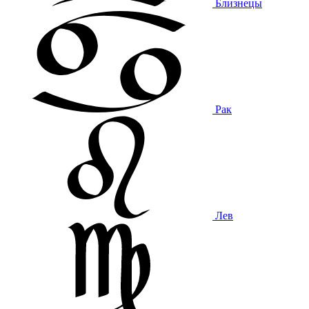
Близнецы
Рак
Лев