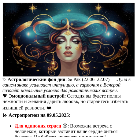
✨
Астрологический фон дня
: ♋️ Рак (22.06–22.07) —
Луна в
вашем знаке усиливает интуицию, а гармония с Венерой
создаёт идеальные условия для романтических встреч.
💖
Эмоциональный настрой
: Сегодня вы будете полны
нежности и желания дарить любовь, но старайтесь избегать
излишней ревности. ❤️
💫
Астропрогноз на 09.05.2025
:
Для одиноких сердец
😍: Возможна встреча с
человеком, который заставит ваше сердце биться
быстрее. Не бойтесь проявить инициативу!