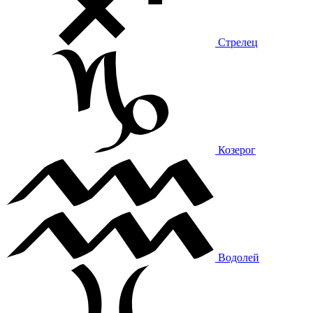
Стрелец
Козерог
Водолей