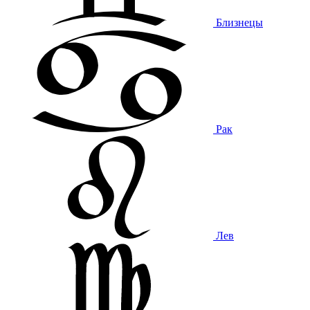
Близнецы
Рак
Лев