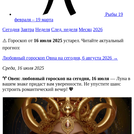
Рыбы
19
февраля – 19 марта
Сегодня
Завтра
Неделя
След. неделя
Месяц
2026
⚠️ Гороскоп от
16 июля 2025
устарел. Читайте актуальный
прогноз:
Любовный гороскоп Овна на сегодня, 6 августа 2026 →
Среда, 16 июля 2025
♈ Овен: любовный гороскоп на сегодня, 16 июля
— Луна в
вашем знаке придаст вам уверенности. Не упустите шанс
устроить романтический вечер! 💖