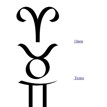
Овен
Телец