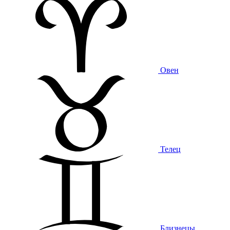
Овен
Телец
Близнецы