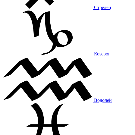
Стрелец
Козерог
Водолей