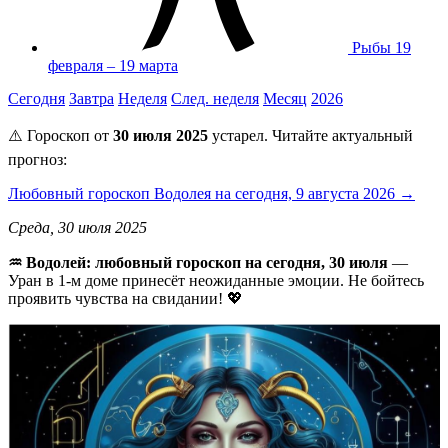
Рыбы
19
февраля – 19 марта
Сегодня
Завтра
Неделя
След. неделя
Месяц
2026
⚠️ Гороскоп от
30 июля 2025
устарел. Читайте актуальный
прогноз:
Любовный гороскоп Водолея на сегодня, 9 августа 2026 →
Среда, 30 июля 2025
♒ Водолей: любовный гороскоп на сегодня, 30 июля
—
Уран в 1-м доме принесёт неожиданные эмоции. Не бойтесь
проявить чувства на свидании! 💖