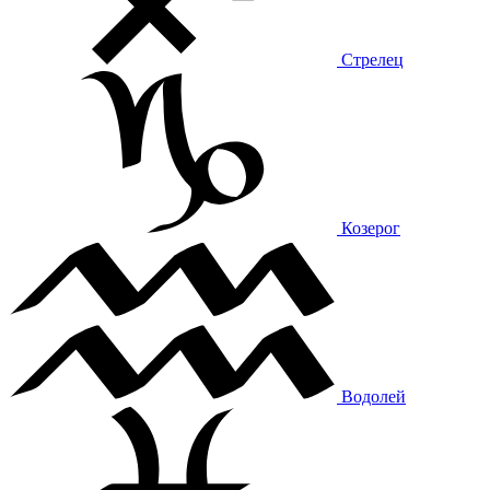
Стрелец
Козерог
Водолей