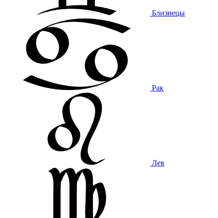
Близнецы
Рак
Лев