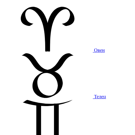
Овен
Телец