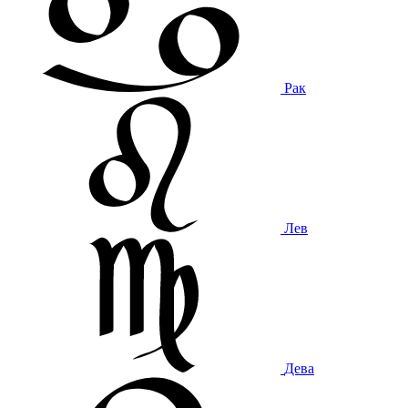
Рак
Лев
Дева