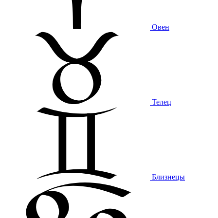
Овен
Телец
Близнецы