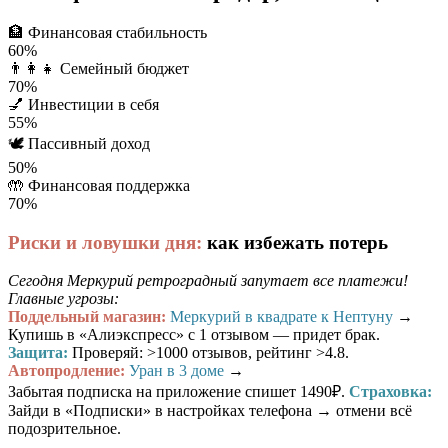
🏦
Финансовая стабильность
60%
👨‍👩‍👧
Семейный бюджет
70%
💅
Инвестиции в себя
55%
🕊️
Пассивный доход
50%
🤲
Финансовая поддержка
70%
Риски и ловушки дня:
как избежать потерь
Сегодня Меркурий ретроградный запутает все платежи!
Главные угрозы:
Поддельный магазин:
Меркурий в квадрате к Нептуну
→
Купишь в «Алиэкспресс» с 1 отзывом — придет брак.
Защита:
Проверяй: >1000 отзывов, рейтинг >4.8.
Автопродление:
Уран в 3 доме
→
Забытая подписка на приложение спишет 1490₽.
Страховка:
Зайди в «Подписки» в настройках телефона → отмени всё
подозрительное.