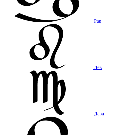
Рак
Лев
Дева