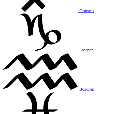
Стрелец
Козерог
Водолей