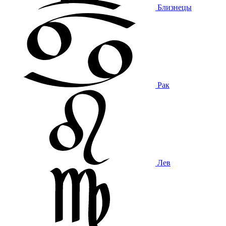
Близнецы
Рак
Лев