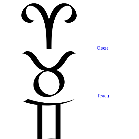
Овен
Телец