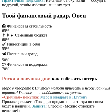
Практичная подсказка:
Не спеши с покупками — обсуди с
подругой, чтобы избежать лишних трат.
Твой финансовый радар, Овен
🏦
Финансовая стабильность
65%
👨‍👩‍👧
Семейный бюджет
60%
💅
Инвестиции в себя
55%
🕊️
Пассивный доход
50%
🤲
Финансовая поддержка
70%
Риски и ловушки дня:
как избежать потерь
Марс в квадрате к Плутону может привести к неожиданным
тратам! Главное — не поддаваться на уловки:
«Срочная» покупка:
Марс в квадрате к Плутону
→
Продавец скажет: «Товар распродан!» — а завтра он снова
будет в наличии.
Защита:
Спроси: «Можно отложить
решение?»