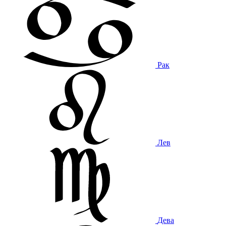
Рак
Лев
Дева