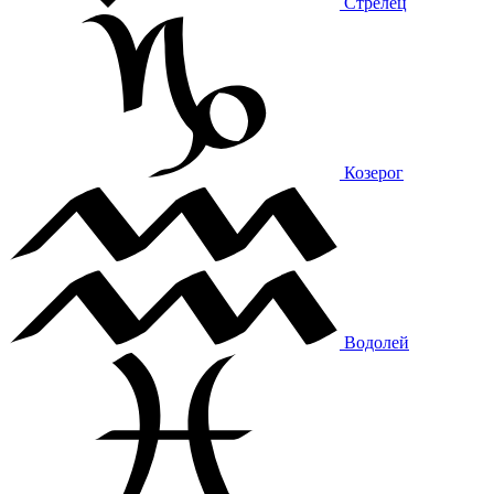
Стрелец
Козерог
Водолей