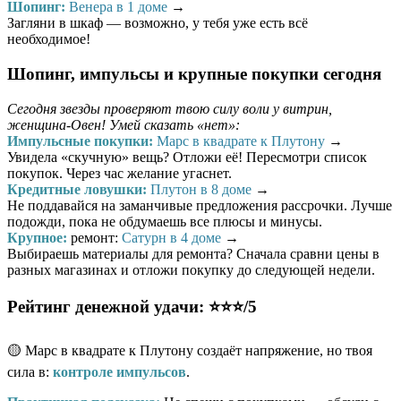
Шопинг:
Венера в 1 доме
→
Загляни в шкаф — возможно, у тебя уже есть всё
необходимое!
Шопинг, импульсы и крупные покупки сегодня
Сегодня звезды проверяют твою силу воли у витрин,
женщина-Овен! Умей сказать «нет»:
Импульсные покупки:
Марс в квадрате к Плутону
→
Увидела «скучную» вещь? Отложи её! Пересмотри список
покупок. Через час желание угаснет.
Кредитные ловушки:
Плутон в 8 доме
→
Не поддавайся на заманчивые предложения рассрочки. Лучше
подожди, пока не обдумаешь все плюсы и минусы.
Крупное:
ремонт:
Сатурн в 4 доме
→
Выбираешь материалы для ремонта? Сначала сравни цены в
разных магазинах и отложи покупку до следующей недели.
Рейтинг денежной удачи: ⭐⭐⭐/5
🟡 Марс в квадрате к Плутону создаёт напряжение, но твоя
сила в:
контроле импульсов
.