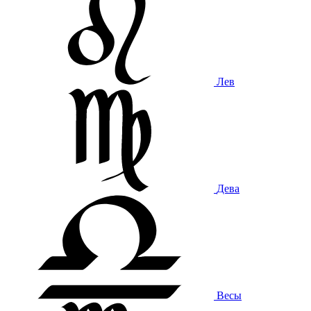
Лев
Дева
Весы