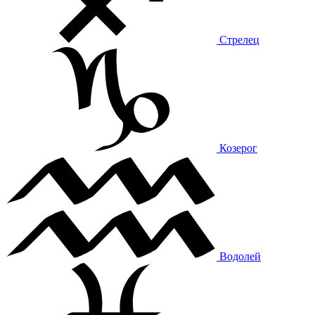
Стрелец
Козерог
Водолей