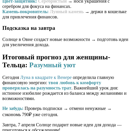
Цвет-защитник:
Серебристый
→ носи украшения с
серебром для фокуса на финансах.
Камень-покровитель:
Лунный камень
→ держи в кошельке
для привлечения финансов.
Подсказка на завтра
Солнце в Овне создаст новые возможности → подготовь идеи
для увеличения дохода.
Итоговый прогноз для женщины-
Тельца:
Разумный уют
Сегодня
Луна в квадрате к Венере
определила главную
финансовую энергию:
твоя любовь к комфорту
проверялась на разумность трат
. Важнейший урок дня:
истинное изобилие рождается из баланса между желаниями и
возможностями.
Не забудь:
Проверь подписки → отмени ненужные →
сэкономь 790₽ уже сегодня.
Завтра, 7 апреля Солнце подарит новые идеи для дохода —
приготовься к обсуждениям!