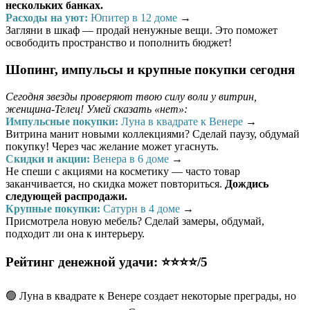
нескольких банках.
Расходы на уют:
Юпитер в 12 доме
→
Загляни в шкаф — продай ненужные вещи. Это поможет
освободить пространство и пополнить бюджет!
Шопинг, импульсы и крупные покупки сегодня
Сегодня звезды проверяют твою силу воли у витрин,
женщина-Телец! Умей сказать «нет»:
Импульсные покупки:
Луна в квадрате к Венере
→
Витрина манит новыми коллекциями? Сделай паузу, обдумай
покупку! Через час желание может угаснуть.
Скидки и акции:
Венера в 6 доме
→
Не спеши с акциями на косметику — часто товар
заканчивается, но скидка может повториться.
Дождись
следующей распродажи.
Крупные покупки:
Сатурн в 4 доме
→
Присмотрела новую мебель? Сделай замеры, обдумай,
подходит ли она к интерьеру.
Рейтинг денежной удачи: ⭐⭐⭐⭐/5
🟢 Луна в квадрате к Венере создает некоторые преграды, но