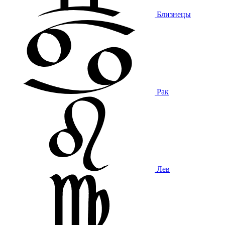
Близнецы
Рак
Лев