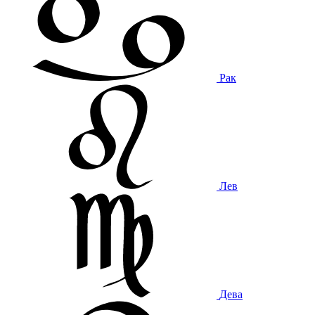
Рак
Лев
Дева