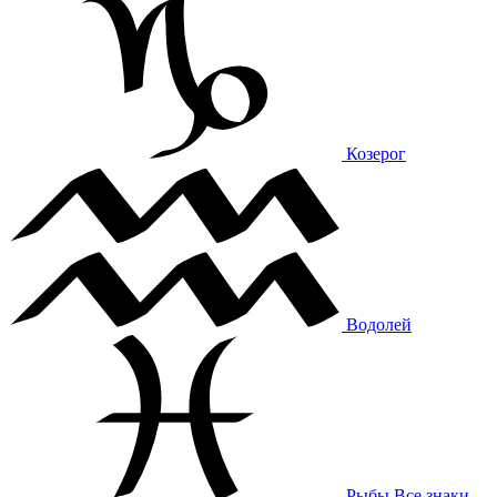
Козерог
Водолей
Рыбы
Все знаки