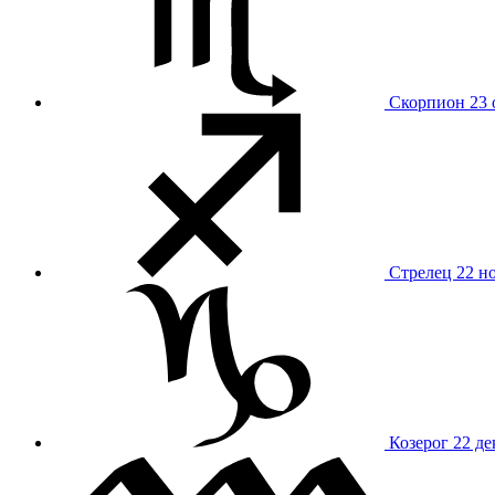
Скорпион
23 
Стрелец
22 н
Козерог
22 де