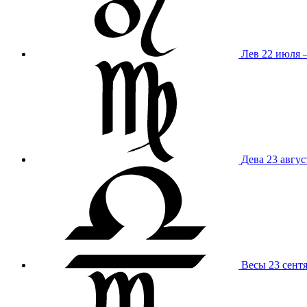
Лев
22 июля –
Дева
23 авгус
Весы
23 сент