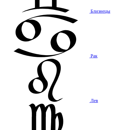
Близнецы
Рак
Лев