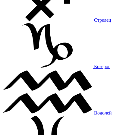
Стрелец
Козерог
Водолей