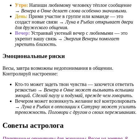
Утро:
Напиши любимому человеку тёплое сообщение
→
Венера в Овне делает слова особенно значимыми.
День:
Прими участие в группе или команде — это
создаст новые связи →
Луна в Рыбах открывает двери
для дружеского общения.
Вечер:
Устраивай уютный вечер с любимыми — это
укрепит вашу связь →
Энергия Венеры помогает
укрепить близость.
Эмоциональные риски
Весы, завтра возможны недопонимания в общении.
Контролируй настроение:
Кто-то может задеть твои чувства — захочется ответить
резкостью →
Венера в Овне может вызывать вспышки
эмоций. Сделай паузу и подумай, прежде чем говорить.
Вечером может возникнуть желание всё контролировать
→
Луна в Рыбах в оппозиции к Сатурну может усилить
тревожность. Поговори с другом о своих переживаниях.
Советы астролога
Практичные ориентиры для женщины-Весов на завтра, 8