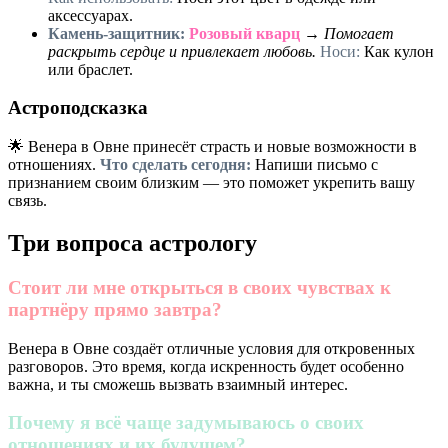
аксессуарах.
Камень-защитник:
Розовый кварц
→
Помогает
раскрыть сердце и привлекает любовь.
Носи:
Как кулон
или браслет.
Астроподсказка
🌟 Венера в Овне принесёт страсть и новые возможности в
отношениях.
Что сделать сегодня:
Напиши письмо с
признанием своим близким — это поможет укрепить вашу
связь.
Три вопроса астрологу
Стоит ли мне открыться в своих чувствах к
партнёру прямо завтра?
Венера в Овне создаёт отличные условия для откровенных
разговоров. Это время, когда искренность будет особенно
важна, и ты сможешь вызвать взаимный интерес.
Почему я всё чаще задумываюсь о своих
отношениях и их будущем?