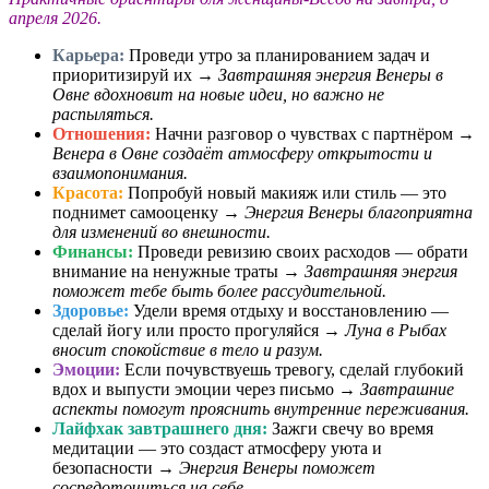
апреля 2026.
Карьера:
Проведи утро за планированием задач и
приоритизируй их →
Завтрашняя энергия Венеры в
Овне вдохновит на новые идеи, но важно не
распыляться.
Отношения:
Начни разговор о чувствах с партнёром →
Венера в Овне создаёт атмосферу открытости и
взаимопонимания.
Красота:
Попробуй новый макияж или стиль — это
поднимет самооценку →
Энергия Венеры благоприятна
для изменений во внешности.
Финансы:
Проведи ревизию своих расходов — обрати
внимание на ненужные траты →
Завтрашняя энергия
поможет тебе быть более рассудительной.
Здоровье:
Удели время отдыху и восстановлению —
сделай йогу или просто прогуляйся →
Луна в Рыбах
вносит спокойствие в тело и разум.
Эмоции:
Если почувствуешь тревогу, сделай глубокий
вдох и выпусти эмоции через письмо →
Завтрашние
аспекты помогут прояснить внутренние переживания.
Лайфхак завтрашнего дня:
Зажги свечу во время
медитации — это создаст атмосферу уюта и
безопасности →
Энергия Венеры поможет
сосредоточиться на себе.