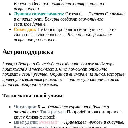
Венера в Овне подталкивает к открытости и
искренности.
Лучшая совместимость:
Стрелец →
Энергия Стрельца
и открытость Венеры создают гармоничное
взаимодействие.
Совет дня:
Не бойся проявлять свои чувства — это
сблизит вас еще больше →
Венера поддерживает
искренние разговоры.
Астроподдержка
Завтра Венера в Овне будет создавать вокруг тебя ауру
притяжения и уверенности, что поможет открыто
показать свои чувства. Обращай внимание на знаки, которые
приведут к важным решениям — они могут стать твоими
личными астроподсказками.
Талисманы твоей удачи
Число дня:
6
→
Усиливает гармонию и баланс в
отношениях.
Твой ритуал:
Попробуй провести время в
кругу близких людей.
Цвет удачи:
Розовый
→
Привлекает любовь и счастье.
Как использовать:
Носи этот цвет в одежде или