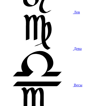
Лев
Дева
Весы