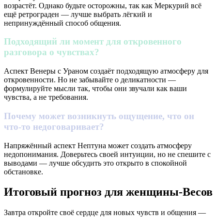
возрастёт. Однако будьте осторожны, так как Меркурий всё
ещё ретрограден — лучше выбрать лёгкий и
непринуждённый способ общения.
Подходящий ли момент для откровенного
разговора о чувствах?
Аспект Венеры с Ураном создаёт подходящую атмосферу для
откровенности. Но не забывайте о деликатности —
формулируйте мысли так, чтобы они звучали как ваши
чувства, а не требования.
Почему может возникнуть ощущение, что он
что-то недоговаривает?
Напряжённый аспект Нептуна может создать атмосферу
недопонимания. Доверьтесь своей интуиции, но не спешите с
выводами — лучше обсудить это открыто в спокойной
обстановке.
Итоговый прогноз для женщины-Весов
Завтра откройте своё сердце для новых чувств и общения —