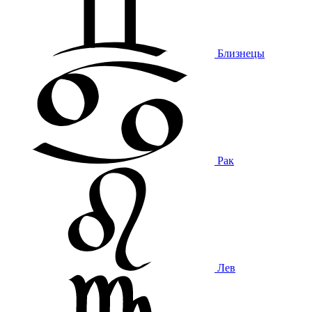
Близнецы
Рак
Лев