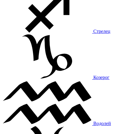
Стрелец
Козерог
Водолей