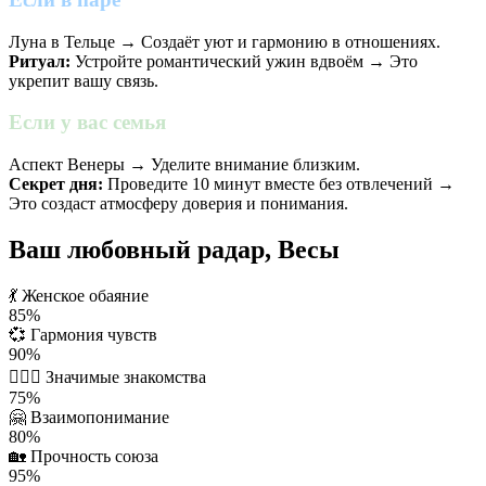
Луна в Тельце → Создаёт уют и гармонию в отношениях.
Ритуал:
Устройте романтический ужин вдвоём → Это
укрепит вашу связь.
Если у вас семья
Аспект Венеры → Уделите внимание близким.
Секрет дня:
Проведите 10 минут вместе без отвлечений →
Это создаст атмосферу доверия и понимания.
Ваш любовный радар, Весы
💃
Женское обаяние
85%
💞
Гармония чувств
90%
👩‍❤️‍👨
Значимые знакомства
75%
🤗
Взаимопонимание
80%
🏡
Прочность союза
95%