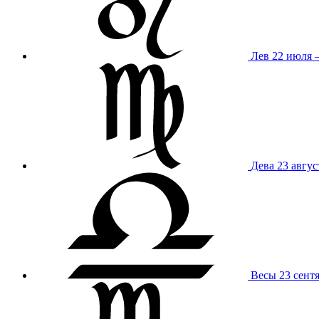
Лев
22 июля –
Дева
23 авгус
Весы
23 сент