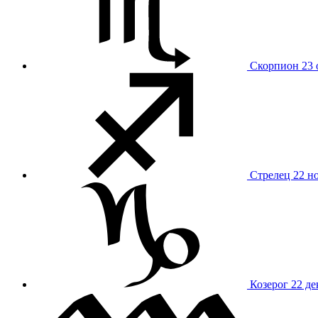
Скорпион
23 
Стрелец
22 н
Козерог
22 де