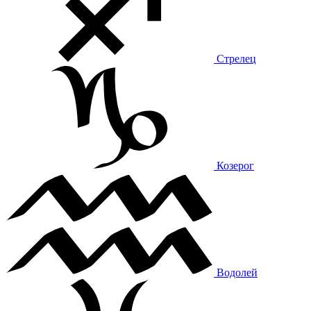
Стрелец
Козерог
Водолей