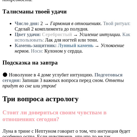
Талисманы твоей удачи
Число дня:
2
→
Гармония в отношениях.
Твой ритуал:
Сделай 2 комплимента до полудня.
Цвет удачи:
Серебристый
→
Усиление интуиции.
Как
использовать:
Лак для ногтей или тени.
Камень-защитник:
Лунный камень
→
Успокоение
нервов.
Носи:
Кулоном у сердца.
Подсказка на завтра
🌑 Новолуние в 4 доме углубит интуицию.
Подготовься
сегодня:
Запиши 3 важных вопроса перед сном.
Ответы
придут во сне или утром!
Три вопроса астрологу
Стоит ли довериться своим чувствам в
отношениях сегодня?
Луна в трине с Нептуном говорит о том, что интуиция будет
особенно остра. Если чувствуешь, что что-то не так,