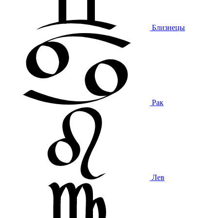
Близнецы
Рак
Лев