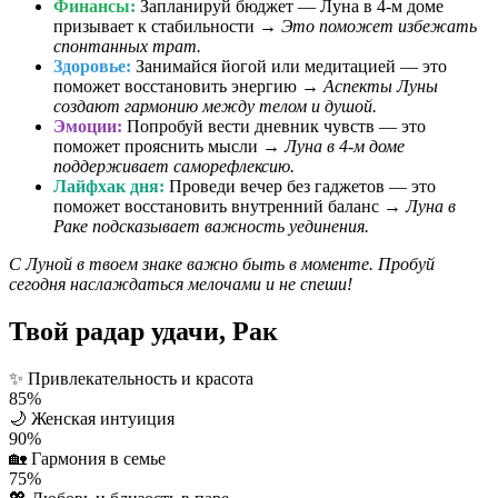
Финансы:
Запланируй бюджет — Луна в 4-м доме
призывает к стабильности →
Это поможет избежать
спонтанных трат.
Здоровье:
Занимайся йогой или медитацией — это
поможет восстановить энергию →
Аспекты Луны
создают гармонию между телом и душой.
Эмоции:
Попробуй вести дневник чувств — это
поможет прояснить мысли →
Луна в 4-м доме
поддерживает саморефлексию.
Лайфхак дня:
Проведи вечер без гаджетов — это
поможет восстановить внутренний баланс →
Луна в
Раке подсказывает важность уединения.
С Луной в твоем знаке важно быть в моменте. Пробуй
сегодня наслаждаться мелочами и не спеши!
Твой радар удачи, Рак
✨
Привлекательность и красота
85%
🌙
Женская интуиция
90%
🏡
Гармония в семье
75%