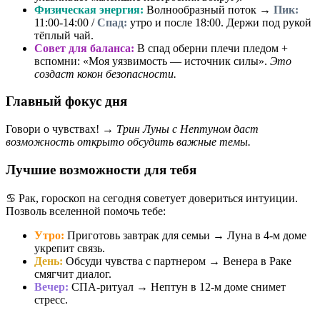
Физическая энергия:
Волнообразный поток →
Пик:
11:00-14:00 /
Спад:
утро и после 18:00. Держи под рукой
тёплый чай.
Совет для баланса:
В спад оберни плечи пледом +
вспомни: «Моя уязвимость — источник силы».
Это
создаст кокон безопасности.
Главный фокус дня
Говори о чувствах! →
Трин Луны с Нептуном даст
возможность открыто обсудить важные темы.
Лучшие возможности для тебя
♋ Рак, гороскоп на сегодня советует довериться интуиции.
Позволь вселенной помочь тебе:
Утро:
Приготовь завтрак для семьи → Луна в 4-м доме
укрепит связь.
День:
Обсуди чувства с партнером → Венера в Раке
смягчит диалог.
Вечер:
СПА-ритуал → Нептун в 12-м доме снимет
стресс.