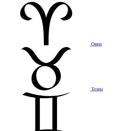
Овен
Телец