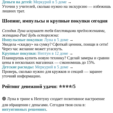
Деньги на детей:
Меркурий в 5 доме
→
Уточни у учителей, сколько нужно на экскурсию — избежишь
лишних трат.
Шопинг, импульсы и крупные покупки сегодня
Сегодня Луна искушает тебя блестящими предложениями,
женщина-Рак! Будь осторожна:
Импульсные покупки:
Луна в 5 доме
→
Увидела «скидку» на сумку? Сфоткай ценник, поищи в сети!
Через час желание может угаснуть.
Крупные покупки:
Нептун в 12 доме
→
Планируешь купить новую технику? Сделай замеры и сравни
цены в нескольких магазинах — сэкономишь до 15%.
Детские расходы:
Меркурий в 5 доме
→
Проверь, сколько нужно для кружков и секций — заранее
уточняй информацию.
Рейтинг денежной удачи: ⭐⭐⭐⭐/5
🟢 Луна в трине к Нептуну создает позитивное настроение
для обращения с деньгами. Сегодня твоя сила в:
интуитивных решениях
.