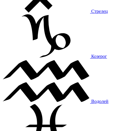
Стрелец
Козерог
Водолей