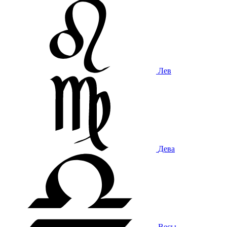
Лев
Дева
Весы