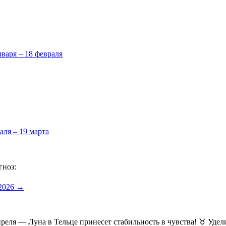
нваря – 18 февраля
аля – 19 марта
гноз:
 2026 →
апреля — Луна в Тельце принесет стабильность в чувства! ♉ Уд