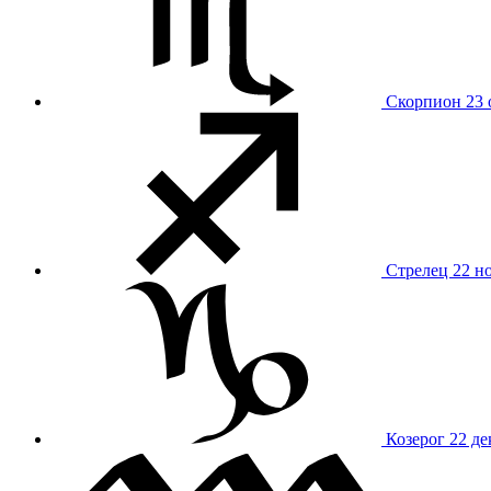
Скорпион
23 
Стрелец
22 н
Козерог
22 де