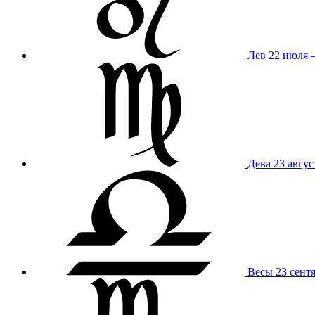
Лев
22 июля –
Дева
23 авгус
Весы
23 сент