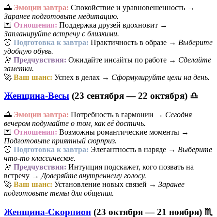
🌅
Эмоции завтра:
Спокойствие и уравновешенность →
Заранее подготовьте медитацию.
💌
Отношения:
Поддержка друзей вдохновит →
Запланируйте встречу с близкими.
👗
Подготовка к завтра:
Практичность в образе →
Выберите
удобную обувь.
🔭
Предчувствия:
Ожидайте инсайты по работе →
Сделайте
заметки.
🚀
Ваш шанс:
Успех в делах →
Сформулируйте цели на день.
Женщина-Весы
(23 сентября — 22 октября) ♎
🌅
Эмоции завтра:
Потребность в гармонии →
Сегодня
вечером подумайте о том, как её достичь.
💌
Отношения:
Возможны романтические моменты →
Подготовьте приятный сюрприз.
👗
Подготовка к завтра:
Элегантность в наряде →
Выберите
что-то классическое.
🔭
Предчувствия:
Интуиция подскажет, кого позвать на
встречу →
Доверяйте внутреннему голосу.
🚀
Ваш шанс:
Установление новых связей →
Заранее
подготовьте темы для общения.
Женщина-Скорпион
(23 октября — 21 ноября) ♏