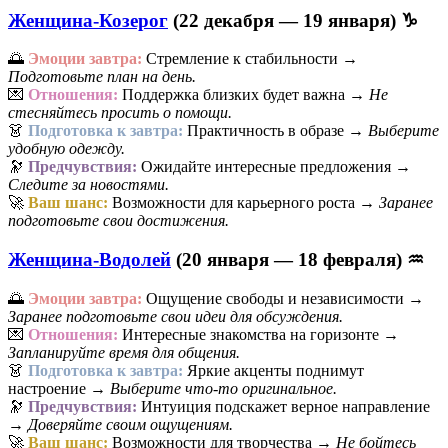
Женщина-Козерог
(22 декабря — 19 января) ♑
🌅
Эмоции завтра:
Стремление к стабильности →
Подготовьте план на день.
💌
Отношения:
Поддержка близких будет важна →
Не
стесняйтесь просить о помощи.
👗
Подготовка к завтра:
Практичность в образе →
Выберите
удобную одежду.
🔭
Предчувствия:
Ожидайте интересные предложения →
Следите за новостями.
🚀
Ваш шанс:
Возможности для карьерного роста →
Заранее
подготовьте свои достижения.
Женщина-Водолей
(20 января — 18 февраля) ♒
🌅
Эмоции завтра:
Ощущение свободы и независимости →
Заранее подготовьте свои идеи для обсуждения.
💌
Отношения:
Интересные знакомства на горизонте →
Запланируйте время для общения.
👗
Подготовка к завтра:
Яркие акценты поднимут
настроение →
Выберите что-то оригинальное.
🔭
Предчувствия:
Интуиция подскажет верное направление
→
Доверяйте своим ощущениям.
🚀
Ваш шанс:
Возможности для творчества →
Не бойтесь