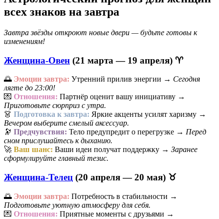
всех знаков на завтра
Завтра звёзды откроют новые двери — будьте готовы к
изменениям!
Женщина-Овен
(21 марта — 19 апреля) ♈
🌅
Эмоции завтра:
Утренний прилив энергии →
Сегодня
лягте до 23:00!
💌
Отношения:
Партнёр оценит вашу инициативу →
Приготовьте сюрприз с утра.
👗
Подготовка к завтра:
Яркие акценты усилят харизму →
Вечером выберите смелый аксессуар.
🔭
Предчувствия:
Тело предупредит о перегрузке →
Перед
сном прислушайтесь к дыханию.
🚀
Ваш шанс:
Ваши идеи получат поддержку →
Заранее
сформулируйте главный тезис.
Женщина-Телец
(20 апреля — 20 мая) ♉
🌅
Эмоции завтра:
Потребность в стабильности →
Подготовьте уютную атмосферу для себя.
💌
Отношения:
Приятные моменты с друзьями →