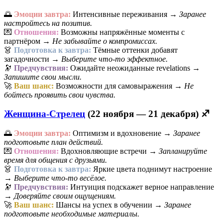
🌅
Эмоции завтра:
Интенсивные переживания →
Заранее
настройтесь на позитив.
💌
Отношения:
Возможны напряжённые моменты с
партнёром →
Не забывайте о компромиссах.
👗
Подготовка к завтра:
Тёмные оттенки добавят
загадочности →
Выберите что-то эффектное.
🔭
Предчувствия:
Ожидайте неожиданные revelations →
Запишите свои мысли.
🚀
Ваш шанс:
Возможности для самовыражения →
Не
бойтесь проявить свои чувства.
Женщина-Стрелец
(22 ноября — 21 декабря) ♐
🌅
Эмоции завтра:
Оптимизм и вдохновение →
Заранее
подготовьте план действий.
💌
Отношения:
Вдохновляющие встречи →
Запланируйте
время для общения с друзьями.
👗
Подготовка к завтра:
Яркие цвета поднимут настроение
→
Выберите что-то весёлое.
🔭
Предчувствия:
Интуиция подскажет верное направление
→
Доверяйте своим ощущениям.
🚀
Ваш шанс:
Шансы на успех в обучении →
Заранее
подготовьте необходимые материалы.