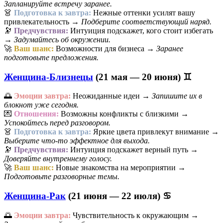
Запланируйте встречу заранее.
👗
Подготовка к завтра:
Нежные оттенки усилят вашу
привлекательность →
Подберите соответствующий наряд.
🔭
Предчувствия:
Интуиция подскажет, кого стоит избегать
→
Задумайтесь об окружении.
🚀
Ваш шанс:
Возможности для бизнеса →
Заранее
подготовьте предложения.
Женщина-Близнецы
(21 мая — 20 июня) ♊
🌅
Эмоции завтра:
Неожиданные идеи →
Запишите их в
блокнот уже сегодня.
💌
Отношения:
Возможны конфликты с близкими →
Успокойтесь перед разговором.
👗
Подготовка к завтра:
Яркие цвета привлекут внимание →
Выберите что-то эффектное для выхода.
🔭
Предчувствия:
Интуиция подскажет верный путь →
Доверяйте внутреннему голосу.
🚀
Ваш шанс:
Новые знакомства на мероприятии →
Подготовьте разговорные темы.
Женщина-Рак
(21 июня — 22 июля) ♋
🌅
Эмоции завтра:
Чувствительность к окружающим →