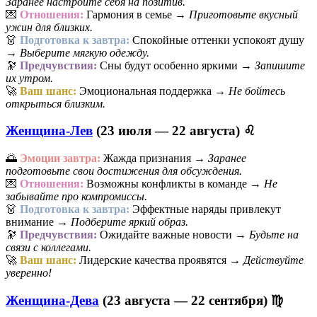
Заранее настройте себя на позитив.
💌
Отношения:
Гармония в семье →
Приготовьте вкусный
ужин для близких.
👗
Подготовка к завтра:
Спокойные оттенки успокоят душу
→
Выберите мягкую одежду.
🔭
Предчувствия:
Сны будут особенно яркими →
Запишите
их утром.
🚀
Ваш шанс:
Эмоциональная поддержка →
Не бойтесь
открыться близким.
Женщина-Лев
(23 июля — 22 августа) ♌
🌅
Эмоции завтра:
Жажда признания →
Заранее
подготовьте свои достижения для обсуждения.
💌
Отношения:
Возможны конфликты в команде →
Не
забывайте про компромиссы.
👗
Подготовка к завтра:
Эффектные наряды привлекут
внимание →
Подберите яркий образ.
🔭
Предчувствия:
Ожидайте важные новости →
Будьте на
связи с коллегами.
🚀
Ваш шанс:
Лидерские качества проявятся →
Действуйте
уверенно!
Женщина-Дева
(23 августа — 22 сентября) ♍