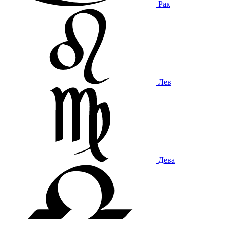
Рак
Лев
Дева