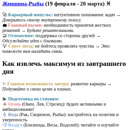
Женщина-Рыбы
(19 февраля - 20 марта) ♓
🚀
Карьерный импульс:
интуитивное понимание задач →
Доверьтесь своему внутреннему голосу.
💼
Главный вызов:
необходимость принятия жестких
решений →
Будьте решительными.
🤝
Отношения:
поддержка со стороны друзей →
Обсуждайте идеи с близкими.
💡
Совет звезд:
не бойтесь проявлять чувства →
Это
поможет вам наладить связи.
Как извлечь максимум из завтрашнего
дня
✨
Главная возможность завтра:
развитие карьеры →
Подумайте о своих целях и планах.
💫
Подготовка по стихиям:
🔥 Огонь
(Овен, Лев, Стрелец): будьте активными и
амбициозными!
💧 Вода
(Рак, Скорпион, Рыбы): настройтесь на позитив и
уверенность.
💨 Воздух
(Близнецы, Весы, Водолей): читайте и изучайте