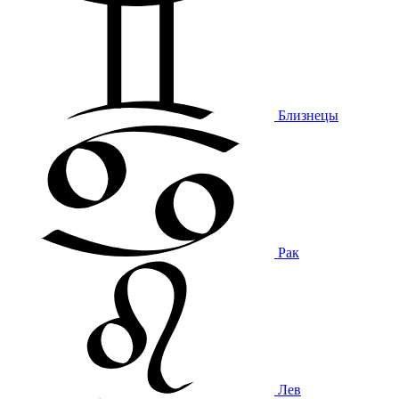
Близнецы
Рак
Лев