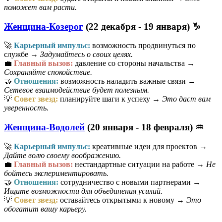
поможет вам расти.
Женщина-Козерог
(22 декабря - 19 января) ♑
🚀
Карьерный импульс:
возможность продвинуться по
службе →
Задумайтесь о своих целях.
💼
Главный вызов:
давление со стороны начальства →
Сохраняйте спокойствие.
🤝
Отношения:
возможность наладить важные связи →
Сетевое взаимодействие будет полезным.
💡
Совет звезд:
планируйте шаги к успеху →
Это даст вам
уверенность.
Женщина-Водолей
(20 января - 18 февраля) ♒
🚀
Карьерный импульс:
креативные идеи для проектов →
Дайте волю своему воображению.
💼
Главный вызов:
нестандартные ситуации на работе →
Не
бойтесь экспериментировать.
🤝
Отношения:
сотрудничество с новыми партнерами →
Ищите возможности для объединения усилий.
💡
Совет звезд:
оставайтесь открытыми к новому →
Это
обогатит вашу карьеру.