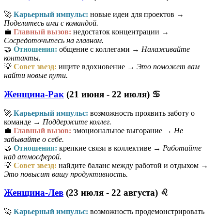
🚀
Карьерный импульс:
новые идеи для проектов →
Поделитесь ими с командой.
💼
Главный вызов:
недостаток концентрации →
Сосредоточьтесь на главном.
🤝
Отношения:
общение с коллегами →
Налаживайте
контакты.
💡
Совет звезд:
ищите вдохновение →
Это поможет вам
найти новые пути.
Женщина-Рак
(21 июня - 22 июля) ♋
🚀
Карьерный импульс:
возможность проявить заботу о
команде →
Поддержите коллег.
💼
Главный вызов:
эмоциональное выгорание →
Не
забывайте о себе.
🤝
Отношения:
крепкие связи в коллективе →
Работайте
над атмосферой.
💡
Совет звезд:
найдите баланс между работой и отдыхом →
Это повысит вашу продуктивность.
Женщина-Лев
(23 июля - 22 августа) ♌
🚀
Карьерный импульс:
возможность продемонстрировать