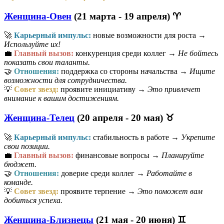
Женщина-Овен
(21 марта - 19 апреля) ♈
🚀
Карьерный импульс:
новые возможности для роста →
Используйте их!
💼
Главный вызов:
конкуренция среди коллег →
Не бойтесь
показать свои таланты.
🤝
Отношения:
поддержка со стороны начальства →
Ищите
возможности для сотрудничества.
💡
Совет звезд:
проявите инициативу →
Это привлечет
внимание к вашим достижениям.
Женщина-Телец
(20 апреля - 20 мая) ♉
🚀
Карьерный импульс:
стабильность в работе →
Укрепите
свои позиции.
💼
Главный вызов:
финансовые вопросы →
Планируйте
бюджет.
🤝
Отношения:
доверие среди коллег →
Работайте в
команде.
💡
Совет звезд:
проявите терпение →
Это поможет вам
добиться успеха.
Женщина-Близнецы
(21 мая - 20 июня) ♊