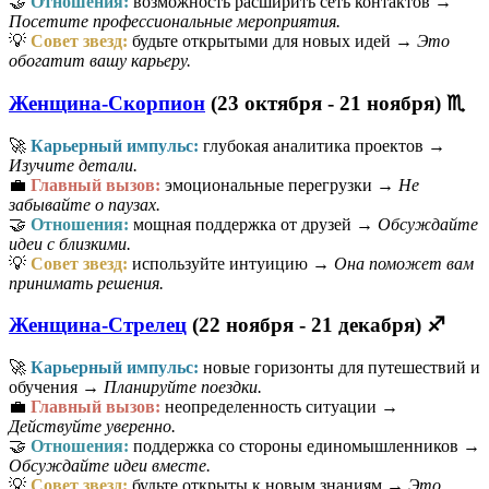
🤝
Отношения:
возможность расширить сеть контактов →
Посетите профессиональные мероприятия.
💡
Совет звезд:
будьте открытыми для новых идей →
Это
обогатит вашу карьеру.
Женщина-Скорпион
(23 октября - 21 ноября) ♏
🚀
Карьерный импульс:
глубокая аналитика проектов →
Изучите детали.
💼
Главный вызов:
эмоциональные перегрузки →
Не
забывайте о паузах.
🤝
Отношения:
мощная поддержка от друзей →
Обсуждайте
идеи с близкими.
💡
Совет звезд:
используйте интуицию →
Она поможет вам
принимать решения.
Женщина-Стрелец
(22 ноября - 21 декабря) ♐
🚀
Карьерный импульс:
новые горизонты для путешествий и
обучения →
Планируйте поездки.
💼
Главный вызов:
неопределенность ситуации →
Действуйте уверенно.
🤝
Отношения:
поддержка со стороны единомышленников →
Обсуждайте идеи вместе.
💡
Совет звезд:
будьте открыты к новым знаниям →
Это