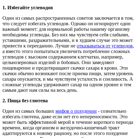
1.
Избегайте углеводов
Один из самых распространенных советов заключается в том,
что следует избегать углеводов. Однако он игнорирует один
важный момент: для нормальной работы нашему организму
необходимы углеводы. Без них мы чувствуем себя слабыми,
уставшими, раздражительными, и в худшем случае это может
привести к перееданию. Лучше не
отказываться от углеводов
,
а вместо этого попытаться увеличить потребление сложных
углеводов с высоким содержанием клетчатки, например,
цельнозерновых изделий и бобовых. Они замедляют
пищеварение и предотвращают скачки сахара в крови. Эти
скачки обычно возникают после приема пищи, затем уровень
сахара опускается, и мы чувствуем усталость и сонливость. А
сложные углеводы удерживают сахар на одном уровне и тем
самым дают нам силы на весь день.
2.
Пища без глютена
Один из самых больших
мифов о похудении
- сознательно
избегать глютена, даже если нет его непереносимости. Это
может быть эффективной мерой в течение короткого периода
времени, когда организм и желудочно-кишечный тракт
адаптируются к новому рациону, но после этого похудение