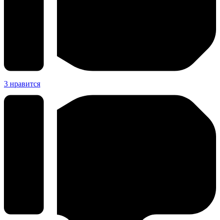
3
нравится