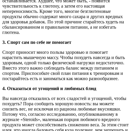
останавливается. Худшее, что может быть, - появится
чувствительность к глютену, а затем его настоящая
непереносимость. Кроме того, многие безглютеновые
продукты обычно содержат много сахара и других вредных
для здоровья добавок. По этой причине старайтесь худеть на
сбалансированном и правильном питании, а не избегать
глютена.
3.
Спорт сам по себе не помогает
Спорт приносит много пользы здоровью и помогает
нарастить мышечную массу. Чтобы похудеть навсегда и быть
здоровым, одной только физической нагрузки недостаточно.
Вместо этого важно соблюдать баланс между питанием и
спортом. Приспособьте свой план питания к тренировкам и
постарайтесь есть и заниматься как можно разнообразнее.
4.
Отказаться от угощений и любимых блюд
Вы навсегда отказались от всех сладостей и угощений, чтобы
похудеть? Пора сообщить хорошую новость: вы можете
снизить вес, не исключая из рациона любимые вкусняшки.
Потому что, согласно исследованию, опубликованному в
журнале «Steroids», маленькая порция любимого вредного
продукта может способствовать снижению веса. За этим стоит
идея, что иногда баловать себя куда полезнее, чем запрещать и