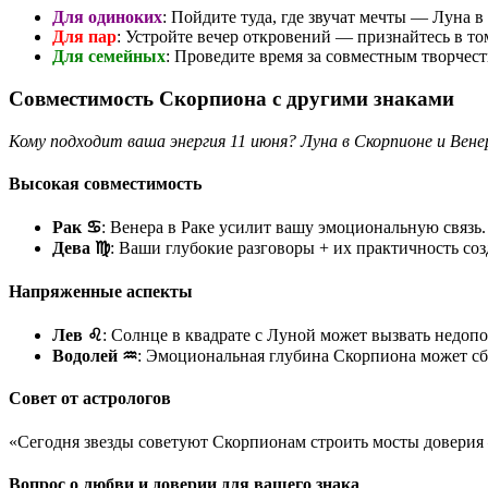
Для одиноких
: Пойдите туда, где звучат мечты — Луна 
Для пар
: Устройте вечер откровений — признайтесь в то
Для семейных
: Проведите время за совместным творчес
Совместимость Скорпиона с другими знаками
Кому подходит ваша энергия 11 июня? Луна в Скорпионе и Вен
Высокая совместимость
Рак ♋
: Венера в Раке усилит вашу эмоциональную связь. 
Дева ♍
: Ваши глубокие разговоры + их практичность со
Напряженные аспекты
Лев ♌
: Солнце в квадрате с Луной может вызвать недоп
Водолей ♒
: Эмоциональная глубина Скорпиона может сби
Совет от астрологов
«Сегодня звезды советуют Скорпионам строить мосты доверия
Вопрос о любви и доверии для вашего знака