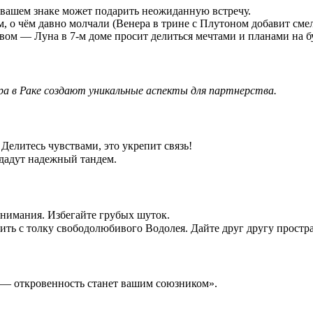
в вашем знаке может подарить неожиданную встречу.
м, о чём давно молчали (Венера в трине с Плутоном добавит смел
твом — Луна в 7-м доме просит делиться мечтами и планами на б
ера в Раке создают уникальные аспекты для партнерства.
Делитесь чувствами, это укрепит связь!
здадут надежный тандем.
онимания. Избегайте грубых шуток.
ть с толку свободолюбивого Водолея. Дайте друг другу простр
 — откровенность станет вашим союзником».