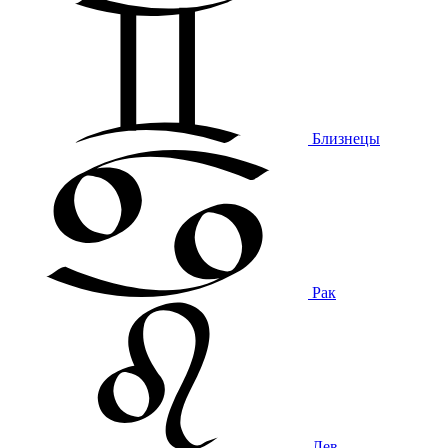
Близнецы
Рак
Лев