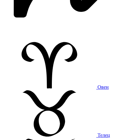
Овен
Телец