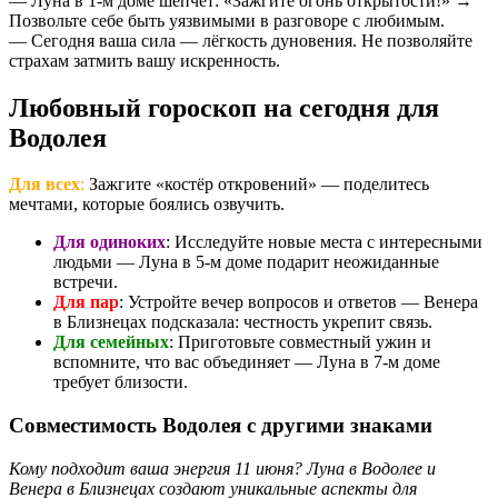
— Луна в 1-м доме шепчет: «Зажгите огонь открытости!» →
Позвольте себе быть уязвимыми в разговоре с любимым.
— Сегодня ваша сила — лёгкость дуновения. Не позволяйте
страхам затмить вашу искренность.
Любовный гороскоп на сегодня для
Водолея
Для всех
:
Зажгите «костёр откровений» — поделитесь
мечтами, которые боялись озвучить.
Для одиноких
: Исследуйте новые места с интересными
людьми — Луна в 5-м доме подарит неожиданные
встречи.
Для пар
: Устройте вечер вопросов и ответов — Венера
в Близнецах подсказала: честность укрепит связь.
Для семейных
: Приготовьте совместный ужин и
вспомните, что вас объединяет — Луна в 7-м доме
требует близости.
Совместимость Водолея с другими знаками
Кому подходит ваша энергия 11 июня? Луна в Водолее и
Венера в Близнецах создают уникальные аспекты для