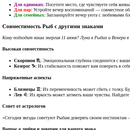
Для одиноких
: Посетите место, где чувствуете себя жи
Для пар
: Устройте вечер воспоминаний — совместное об
Для семейных
: Запланируйте вечер уюта с любимыми бл
Совместимость Рыб с другими знаками
Кому подходит ваша энергия 11 июня? Луна в Рыбах и Венера 
Высокая совместимость
Скорпион ♏
: Эмоциональная глубина соединится с ваши
Козерог ♑
: Их стабильность поможет вам поверить в себ
Напряженные аспекты
Близнецы ♊
: Их переменчивость может сбить с толку. 
Лев ♌
: Их яркость может затмить ваши чувства. Найдите
Совет от астрологов
«Сегодня звезды советуют Рыбам доверять своим инстинктам 
Вопрос о любви и доверии для вашего знака