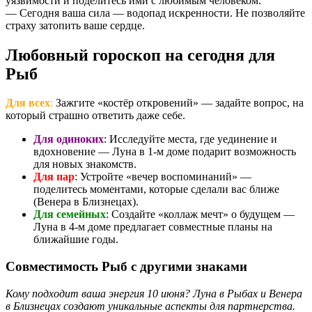
уязвимости и поделитесь ими с любимым человеком.
— Сегодня ваша сила — водопад искренности. Не позволяйте
страху затопить ваше сердце.
Любовный гороскоп на сегодня для
Рыб
Для всех
:
Зажгите «костёр откровений» — задайте вопрос, на
который страшно ответить даже себе.
Для одиноких
: Исследуйте места, где уединение и
вдохновение — Луна в 1-м доме подарит возможность
для новых знакомств.
Для пар
: Устройте «вечер воспоминаний» —
поделитесь моментами, которые сделали вас ближе
(Венера в Близнецах).
Для семейных
: Создайте «коллаж мечт» о будущем —
Луна в 4-м доме предлагает совместные планы на
ближайшие годы.
Совместимость Рыб с другими знаками
Кому подходит ваша энергия 10 июня? Луна в Рыбах и Венера
в Близнецах создают уникальные аспекты для партнерства.