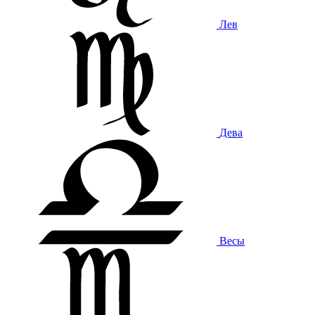
Лев
Дева
Весы