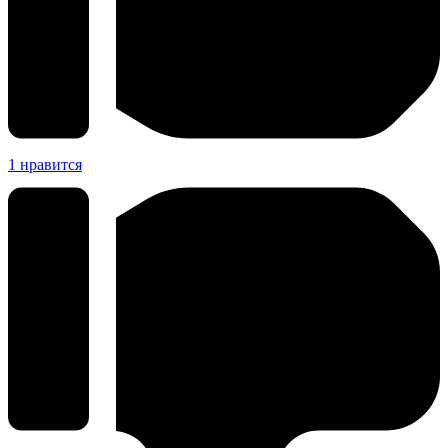
1
нравится