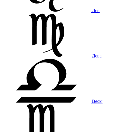
Лев
Дева
Весы