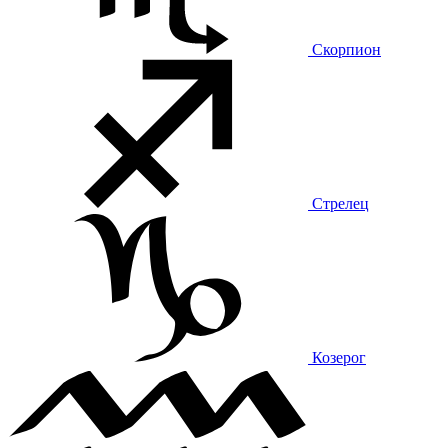
Скорпион
Стрелец
Козерог