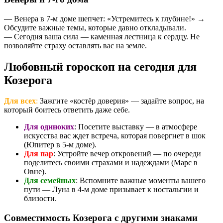
— Венера в 7-м доме шепчет: «Устремитесь к глубине!» →
Обсудите важные темы, которые давно откладывали.
— Сегодня ваша сила — каменная лестница к сердцу. Не
позволяйте страху оставлять вас на земле.
Любовный гороскоп на сегодня для
Козерога
Для всех
:
Зажгите «костёр доверия» — задайте вопрос, на
который боитесь ответить даже себе.
Для одиноких
: Посетите выставку — в атмосфере
искусства вас ждет встреча, которая повергнет в шок
(Юпитер в 5-м доме).
Для пар
: Устройте вечер откровений — по очереди
поделитесь своими страхами и надеждами (Марс в
Овне).
Для семейных
: Вспомните важные моменты вашего
пути — Луна в 4-м доме призывает к ностальгии и
близости.
Совместимость Козерога с другими знаками