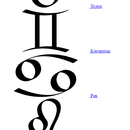
Телец
Близнецы
Рак