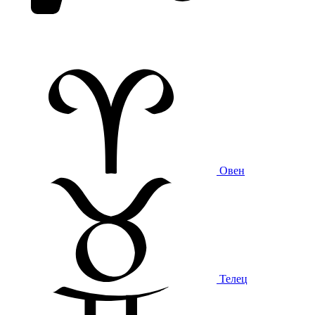
Овен
Телец