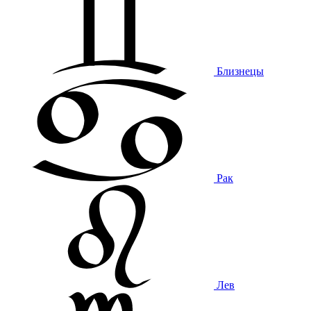
Близнецы
Рак
Лев