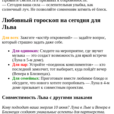
Проявите смелость в призывах к откровенности.
— Сегодня ваша сила — ослепительная улыбка, как
солнечный луч. Не позволяйте сомнениям затмить её блеск.
Любовный гороскоп на сегодня для
Льва
Для всех
:
Зажгите «костёр откровений» — задайте вопрос,
который страшно задать даже себе.
Для одиноких
: Сходите на мероприятие, где звучит
музыка — это создаст возможность для яркой встречи
(Луна в 5-м доме).
Для пар
: Устройте «поединок комплиментов» — кто
последний замолчит, тот выбирает, куда пойдёт вечер
(Венера в Близнецах).
Для семейных
: Приготовьте вместе любимое блюдо и
обсудите, что нового хотите попробовать — Луна в 4-м
доме призывает к совместным проектам.
Совместимость Льва с другими знаками
Кому подходит ваша энергия 10 июня? Луна в Льве и Венера в
Близнецах создают уникальные аспекты для партнерства.