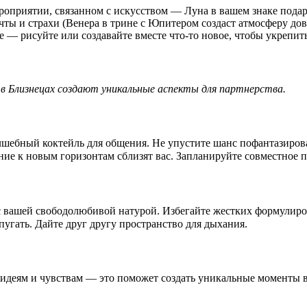
ероприятии, связанном с искусством — Луна в вашем знаке пода
чты и страхи (Венера в трине с Юпитером создаст атмосферу дов
е — рисуйте или создавайте вместе что-то новое, чтобы укрепить
 в Близнецах создают уникальные аспекты для партнерства.
олшебный коктейль для общения. Не упустите шанс пофантазирова
ние к новым горизонтам сблизят вас. Запланируйте совместное 
с вашей свободолюбивой натурой. Избегайте жестких формулиро
угать. Дайте друг другу пространство для дыхания.
идеям и чувствам — это поможет создать уникальные моменты 