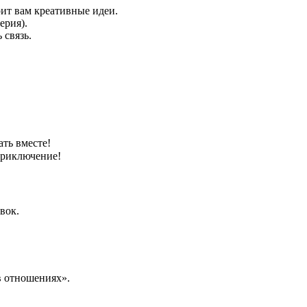
рит вам креативные идеи.
ерия).
 связь.
ть вместе!
приключение!
вок.
в отношениях».