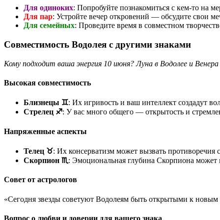
Для одиноких
: Попробуйте познакомиться с кем-то на м
Для пар
: Устройте вечер откровений — обсудите свои ме
Для семейных
: Проведите время в совместном творчеств
Совместимость Водолея с другими знаками
Кому подходит ваша энергия 10 июня? Луна в Водолее и Венера
Высокая совместимость
Близнецы ♊
: Их игривость и ваш интеллект создадут в
Стрелец ♐
: У вас много общего — открытость и стремле
Напряженные аспекты
Телец ♉
: Их консерватизм может вызвать противоречия 
Скорпион ♏
: Эмоциональная глубина Скорпиона может п
Совет от астрологов
«Сегодня звезды советуют Водолеям быть открытыми к новым 
Вопрос о любви и доверии для вашего знака