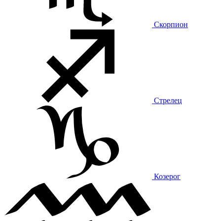
Скорпион
Стрелец
Козерог