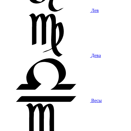
Лев
Дева
Весы