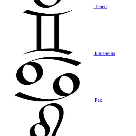
Телец
Близнецы
Рак