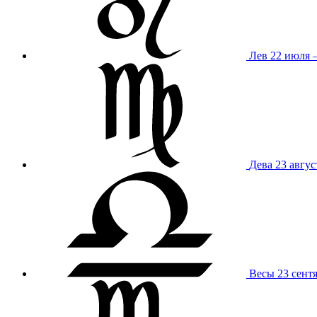
Лев
22 июля –
Дева
23 авгус
Весы
23 сент