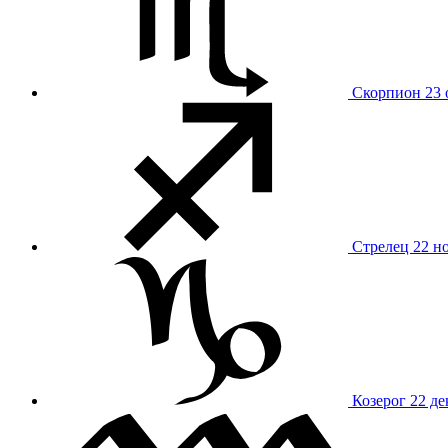
Скорпион
23 
Стрелец
22 н
Козерог
22 де