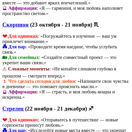
вместе — это добавит ярких впечатлений.»
🔮
Аффирмация
: «Я — гармония, и моя любовь наполняет
пространство светом.»
Скорпион
(23 октября - 21 ноября) ♏
💔 Для одиноких
: «Погружайтесь в изучение — ваш ум
привлечет внимание.»
💑 Для пар
: «Проводите время наедине, чтобы углубить
связь.»
🏡 Для семейных
: «Создайте совместный проект — это
укрепит ваши связи.»
⚠️
Сложные моменты
: «Не копайте слишком глубоко в
прошлом — смотрите вперед.»
🌷
Что сделать сегодня для любви
: «Напишите свои чувства
в дневнике — это поможет прояснить мысли.»
🔮
Аффирмация
: «Я — страсть, и моя любовь мощна и
искренна.»
Стрелец
(22 ноября - 21 декабря) ♐
💔 Для одиноких
: «Отправьтесь в путешествие — новые
горизонты принесут любовь.»
💑 Для пар
: «Исследуйте новые места вместе — это укрепит