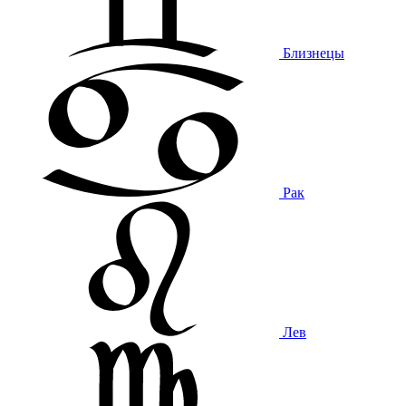
Близнецы
Рак
Лев