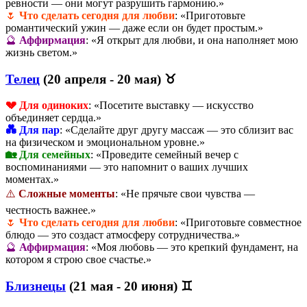
ревности — они могут разрушить гармонию.»
🌷
Что сделать сегодня для любви
: «Приготовьте
романтический ужин — даже если он будет простым.»
🔮
Аффирмация
: «Я открыт для любви, и она наполняет мою
жизнь светом.»
Телец
(20 апреля - 20 мая) ♉
💔 Для одиноких
: «Посетите выставку — искусство
объединяет сердца.»
💑 Для пар
: «Сделайте друг другу массаж — это сблизит вас
на физическом и эмоциональном уровне.»
🏡 Для семейных
: «Проведите семейный вечер с
воспоминаниями — это напомнит о ваших лучших
моментах.»
⚠️
Сложные моменты
: «Не прячьте свои чувства —
честность важнее.»
🌷
Что сделать сегодня для любви
: «Приготовьте совместное
блюдо — это создаст атмосферу сотрудничества.»
🔮
Аффирмация
: «Моя любовь — это крепкий фундамент, на
котором я строю свое счастье.»
Близнецы
(21 мая - 20 июня) ♊