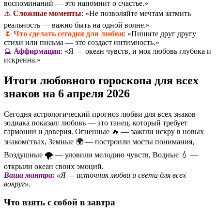
воспоминаний — это напомнит о счастье.»
⚠️
Сложные моменты
: «Не позволяйте мечтам затмить
реальность — важно быть на одной волне.»
🌷
Что сделать сегодня для любви
: «Пишите друг другу
стихи или письма — это создаст интимность.»
🔮
Аффирмация
: «Я — океан чувств, и моя любовь глубока и
искренна.»
Итоги любовного гороскопа для всех
знаков на 6 апреля 2026
Сегодня астрологический прогноз любви для всех знаков
зодиака показал: любовь — это танец, который требует
гармонии и доверия. Огненные 🔥 — зажгли искру в новых
знакомствах, Земные 🌍 — построили мосты понимания,
Воздушные 🌪️ — уловили мелодию чувств, Водные 💧 —
открыли океан своих эмоций.
Ваша мантра:
«Я — источник любви и света для всех
вокруг».
Что взять с собой в завтра