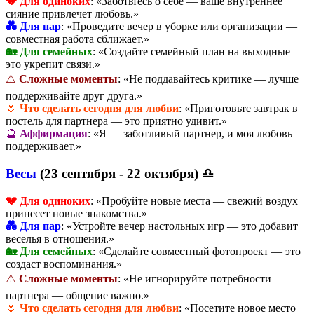
💔 Для одиноких
: «Заботьтесь о себе — ваше внутреннее
сияние привлечет любовь.»
💑 Для пар
: «Проведите вечер в уборке или организации —
совместная работа сближает.»
🏡 Для семейных
: «Создайте семейный план на выходные —
это укрепит связи.»
⚠️
Сложные моменты
: «Не поддавайтесь критике — лучше
поддерживайте друг друга.»
🌷
Что сделать сегодня для любви
: «Приготовьте завтрак в
постель для партнера — это приятно удивит.»
🔮
Аффирмация
: «Я — заботливый партнер, и моя любовь
поддерживает.»
Весы
(23 сентября - 22 октября) ♎
💔 Для одиноких
: «Пробуйте новые места — свежий воздух
принесет новые знакомства.»
💑 Для пар
: «Устройте вечер настольных игр — это добавит
веселья в отношения.»
🏡 Для семейных
: «Сделайте совместный фотопроект — это
создаст воспоминания.»
⚠️
Сложные моменты
: «Не игнорируйте потребности
партнера — общение важно.»
🌷
Что сделать сегодня для любви
: «Посетите новое место