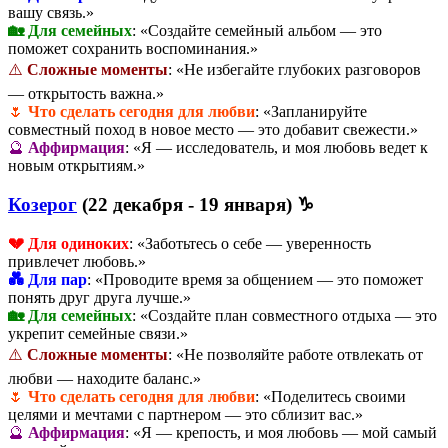
вашу связь.»
🏡 Для семейных
: «Создайте семейный альбом — это
поможет сохранить воспоминания.»
⚠️
Сложные моменты
: «Не избегайте глубоких разговоров
— открытость важна.»
🌷
Что сделать сегодня для любви
: «Запланируйте
совместный поход в новое место — это добавит свежести.»
🔮
Аффирмация
: «Я — исследователь, и моя любовь ведет к
новым открытиям.»
Козерог
(22 декабря - 19 января) ♑
💔 Для одиноких
: «Заботьтесь о себе — уверенность
привлечет любовь.»
💑 Для пар
: «Проводите время за общением — это поможет
понять друг друга лучше.»
🏡 Для семейных
: «Создайте план совместного отдыха — это
укрепит семейные связи.»
⚠️
Сложные моменты
: «Не позволяйте работе отвлекать от
любви — находите баланс.»
🌷
Что сделать сегодня для любви
: «Поделитесь своими
целями и мечтами с партнером — это сблизит вас.»
🔮
Аффирмация
: «Я — крепость, и моя любовь — мой самый