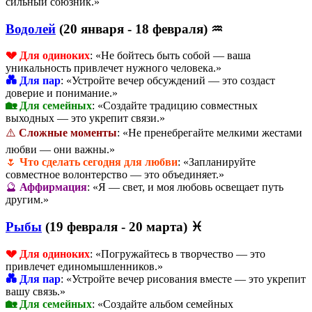
сильный союзник.»
Водолей
(20 января - 18 февраля) ♒
💔 Для одиноких
: «Не бойтесь быть собой — ваша
уникальность привлечет нужного человека.»
💑 Для пар
: «Устройте вечер обсуждений — это создаст
доверие и понимание.»
🏡 Для семейных
: «Создайте традицию совместных
выходных — это укрепит связи.»
⚠️
Сложные моменты
: «Не пренебрегайте мелкими жестами
любви — они важны.»
🌷
Что сделать сегодня для любви
: «Запланируйте
совместное волонтерство — это объединяет.»
🔮
Аффирмация
: «Я — свет, и моя любовь освещает путь
другим.»
Рыбы
(19 февраля - 20 марта) ♓
💔 Для одиноких
: «Погружайтесь в творчество — это
привлечет единомышленников.»
💑 Для пар
: «Устройте вечер рисования вместе — это укрепит
вашу связь.»
🏡 Для семейных
: «Создайте альбом семейных