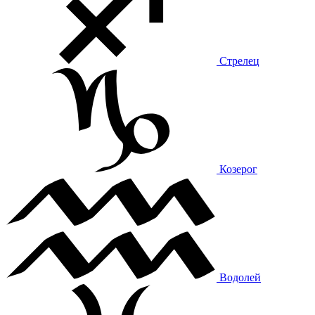
Стрелец
Козерог
Водолей