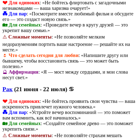
💔 Для одиноких
: «Не бойтесь флиртовать с загадочными
незнакомцами — ваша харизма очарует!»
💑 Для пар
: «Посмотрите вместе любимый фильм и обсудите
его — это создаст новую связь.»
🏡 Для семейных
: «Проведите вечер в кругу друзей — это
укрепит вашу семью.»
⚠️
Сложные моменты
: «Не позволяйте мелким
недоразумениям портить ваше настроение — решайте их на
месте.»
🌷
Что сделать сегодня для любви
: «Напишите другу или
бывшему, чтобы восстановить связь — это может быть
полезно.»
🔮
Аффирмация
: «Я — мост между сердцами, и мои слова
несут свет.»
Рак
(21 июня - 22 июля) ♋
💔 Для одиноких
: «Не бойтесь проявить свои чувства — ваша
искренность привлечет нужного человека.»
💑 Для пар
: «Устройте вечер воспоминаний — это поможет
вам вспомнить, как всё начиналось.»
🏡 Для семейных
: «Создайте семейное древо — это поможет
укрепить связи.»
⚠️
Сложные моменты
: «Не позволяйте страхам мешать