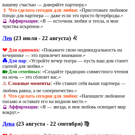
вашему счастью — доверяйте партнеру.»
🌷
Что сделать сегодня для любви
: «Приготовьте любимое
блюдо для партнера — даже если это просто бутерброды.»
🔮
Аффирмация
: «Я — источник любви и тепла, и мои
чувства искренни.»
Лев
(23 июля - 22 августа) ♌
💔 Для одиноких
: «Покажите свою индивидуальность на
вечеринке — это привлечет внимание.»
💑 Для пар
: «Устройте вечер театра — пусть ваш дом станет
сценой для любви.»
🏡 Для семейных
: «Создайте традицию совместного чтения
на ночь — это сблизит вас.»
⚠️
Сложные моменты
: «Не ставьте себя выше партнера —
любовь равна, а не соперничество.»
🌷
Что сделать сегодня для любви
: «Напишите любовное
письмо и оставьте его на видном месте.»
🔮
Аффирмация
: «Я — звезда, и моя любовь освещает мир
вокруг.»
Дева
(23 августа - 22 сентября) ♍